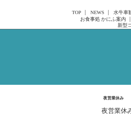
TOP
NEWS
水牛車
お食事処 かにふ案内
新型
夜営業休み
夜営業休