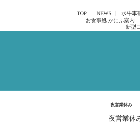
TOP
NEWS
水牛車
お食事処 かにふ案内
新型
夜営業休み
夜営業休