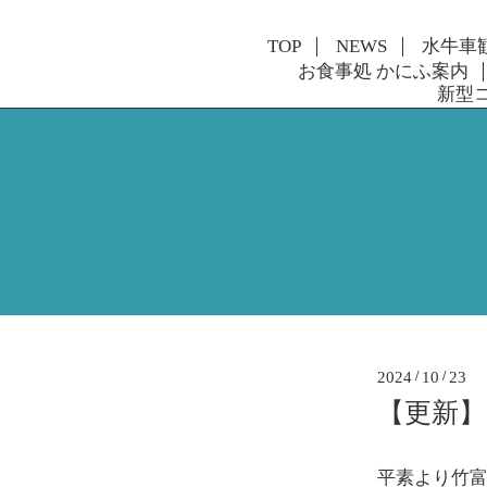
TOP
NEWS
水牛車
お食事処 かにふ案内
新型
2024
/
10
/
23
【更新】
平素より竹