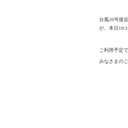
台風20号接
が、本日10
ご利用予定
みなさまの