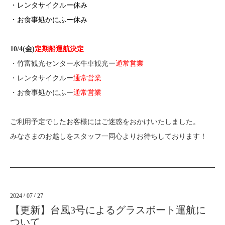
・レンタサイクルー休み
・お食事処かにふー休み
10/4(金)
定期船運航決定
・竹富観光センター水牛車観光ー
通常
営業
・レンタサイクルー
通常
営業
・お食事処かにふー
通常
営業
ご利用予定でしたお客様にはご迷惑をおかけいたしました。
みなさまのお越しをスタッフ一同心よりお待ちしております！
2024
/
07
/
27
【更新】台風3号によるグラスボート運航に
ついて