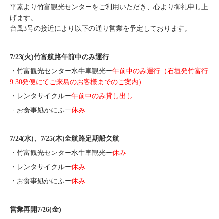
平素より竹富観光センターをご利用いただき、心より御礼申し上
げます。
台風3号の接近により以下の通り営業を予定しております。
7/23(火)竹富航路午前中のみ運行
・竹富観光センター水牛車観光ー
午前中のみ運行（石垣発竹富行
9:30発便にてご来島のお客様までのご案内）
・レンタサイクルー
午前中のみ貸し出し
・お食事処かにふー
休み
7/24(水)、7/25(木)全航路定期船欠航
・竹富観光センター水牛車観光ー
休み
・レンタサイクルー
休み
・お食事処かにふー
休み
営業再開7/26(金)