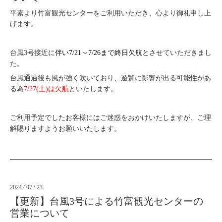
平素より竹富観光センターをご利用いただき、心より御礼申し上
げます。
台風3号接近に
伴い7/21～7/26まで終日欠航と
させていただきまし
た。
台風通過後も風が強く吹いており、遊覧に影響が出る可能性があ
る為
7/27(土)は欠航
といたします。
ご利用予定でしたお客様にはご迷惑をおかけいたしますが、ご理
解賜りますようお願いいたします。
2024
/
07
/
23
【更新】台風3号による竹富観光センターの
営業について